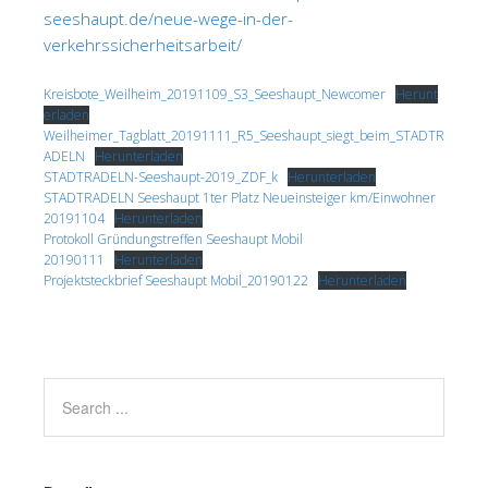
seeshaupt.de/neue-wege-in-der-
verkehrssicherheitsarbeit/
Kreisbote_Weilheim_20191109_S3_Seeshaupt_Newcomer
Herunt
erladen
Weilheimer_Tagblatt_20191111_R5_Seeshaupt_siegt_beim_STADTR
ADELN
Herunterladen
STADTRADELN-Seeshaupt-2019_ZDF_k
Herunterladen
STADTRADELN Seeshaupt 1ter Platz Neueinsteiger km/Einwohner
20191104
Herunterladen
Protokoll Gründungstreffen Seeshaupt Mobil
20190111
Herunterladen
Projektsteckbrief Seeshaupt Mobil_20190122
Herunterladen