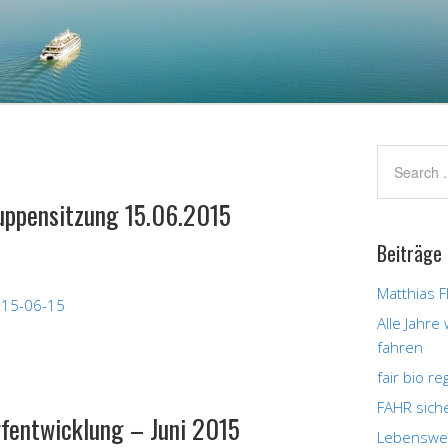
uppensitzung 15.06.2015
Beiträge
Matthias F
015-06-15
Alle Jahre
fahren
fair bio r
FAHR sich
rfentwicklung – Juni 2015
Lebenswer