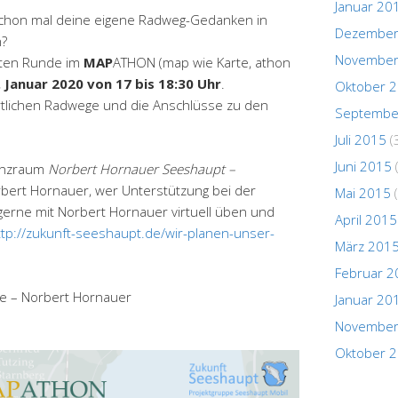
Januar 20
 schon mal deine eigene Radweg-Gedanken in
Dezember
n?
November
iten Runde im
MAP
ATHON (map wie Karte, athon
Januar 2020 von 17 bis 18:30 Uhr
.
Oktober 
tlichen Radwege und die Anschlüsse zu den
Septembe
Juli 2015
(
Juni 2015
renzraum
Norbert Hornauer Seeshaupt –
bert Hornauer, wer Unterstützung bei der
Mai 2015
(
gerne mit Norbert Hornauer virtuell üben und
April 2015
ttp://zukunft-seeshaupt.de/wir-planen-unser-
März 201
Februar 2
ke – Norbert Hornauer
Januar 20
November
Oktober 