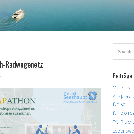
ch-Radwegenetz
Beiträge
r
Matthias F
Alle Jahre
fahren
fair bio r
FAHR sich
Lebenswer