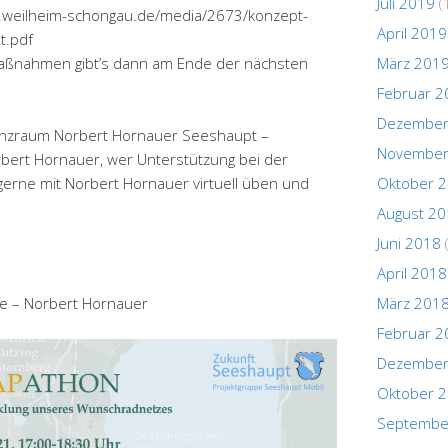
Juli 2019
(
ww.weilheim-schongau.de/media/2673/konzept-
April 2019
t.pdf
März 201
aßnahmen gibt’s dann am Ende der nächsten
Februar 2
Dezember
erenzraum Norbert Hornauer Seeshaupt –
November
bert Hornauer, wer Unterstützung bei der
Oktober 
gerne mit Norbert Hornauer virtuell üben und
August 2
Juni 2018
April 2018
März 201
ke – Norbert Hornauer
Februar 2
Dezember
Oktober 
Septembe