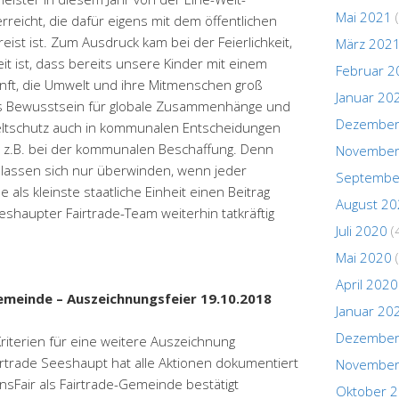
Mai 2021
(
eicht, die dafür eigens mit dem öffentlichen
ist ist. Zum Ausdruck kam bei der Feierlichkeit,
März 202
eit ist, dass bereits unsere Kinder mit einem
Februar 2
nft, die Umwelt und ihre Mitmenschen groß
Januar 20
das Bewusstsein für globale Zusammenhänge und
Dezember
eltschutz auch in kommunalen Entscheidungen
, z.B. bei der kommunalen Beschaffung. Denn
November
e lassen sich nur überwinden, wenn jeder
Septembe
als kleinste staatliche Einheit einen Beitrag
August 2
eshaupter Fairtrade-Team weiterhin tatkräftig
Juli 2020
(
Mai 2020
(
April 2020
emeinde – Auszeichnungsfeier 19.10.2018
Januar 20
Dezember
Kriterien für eine weitere Auszeichnung
rtrade Seeshaupt hat alle Aktionen dokumentiert
November
sFair als Fairtrade-Gemeinde bestätigt
Oktober 