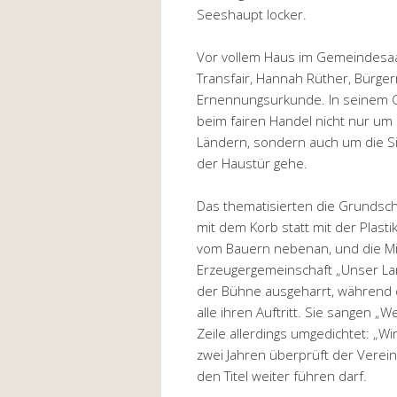
Seeshaupt locker.
Vor vollem Haus im Gemeindesaa
Transfair, Hannah Rüther, Bürger
Ernennungsurkunde. In seinem G
beim fairen Handel nicht nur um
Ländern, sondern auch um die Si
der Haustür gehe.
Das thematisierten die Grundschü
mit dem Korb statt mit der Plasti
vom Bauern nebenan, und die Mi
Erzeugergemeinschaft „Unser Lan
der Bühne ausgeharrt, während di
alle ihren Auftritt. Sie sangen „W
Zeile allerdings umgedichtet: „Wi
zwei Jahren überprüft der Vere
den Titel weiter führen darf.