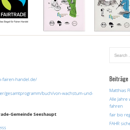
Beiträge
n-fairen-handel.de/
Matthias F
her/gesamtprogramm/buch/von-wachstum-und-
Alle Jahre
fahren
rtrade-Gemeinde Seeshaupt
fair bio r
FAHR sich
eiss