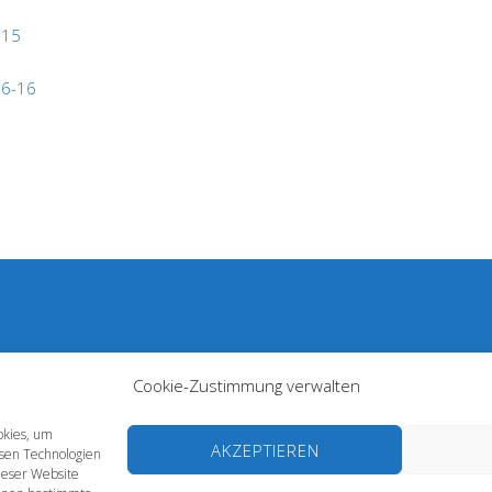
015
06-16
Cookie-Zustimmung verwalten
okies, um
AKZEPTIEREN
esen Technologien
ieser Website