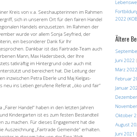
Lebenswer
Fortbildu
kleiner Kreis von v.a. Seeshaupterinnen im Rahmen
2022 (KOB
 ergriff, sich in unserem Ort für den fairen Handel
regionalen Handels einzusetzen. Im Rahmen der
ember wurde vor allem Sonja Seyfried, der
Ältere Be
terin, ein besonderer Dank für Ihr
sprochen. Dankbar ist das Fairtrade-Team auch
Septembe
torbenen Mann, Max Hadersbeck, der Ihre
Juni 2022
tets tatkräftig im Hintergrund oder auch mit
März 202
terstützt und bereichert hat. Die Leitung der
n inzwischen Petra Eberle und Maj Kielgas-
Februar 2
 neu ins Leben gerufene Referat „öko und fair“
Januar 20
Dezember
November
 „Fairer Handel“ haben in den letzten Jahren
 und Kindergarten ist es zum festen Bestandteil
Oktober 
n zu machen. Für dieses Engagement hat die
August 2
ie Auszeichnung „Fairtrade Gemeinde“ erhalten.
Juni 2021
ster in diesem Jahr von der Eine-Welt-