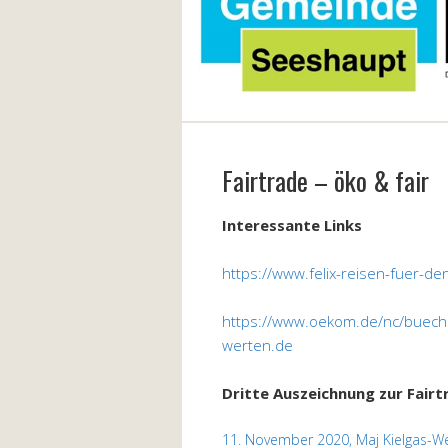
Fairtrade – öko & fair
Interessante Links
https://www.felix-reisen-fuer-de
https://www.oekom.de/nc/buec
werten.de
Dritte Auszeichnung zur Fai
11. November 2020,
Maj Kielgas-W