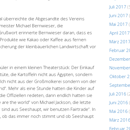
Juli 2017
(
Juni 2017
l überreichte die Abgesandte des Vereins
Mai 2017
(
meister Michael Bernwieser, die
rußwort erinnerte Bernwieser daran, dass es
April 2017
 Produkte wie Kakao oder Kaffee aus fernen
März 201
cherung der kleinbäuerlichen Landwirtschaft vor
Februar 2
Dezember
ler in einem kleinen Theaterstück: Der Einkauf
November
ktüte, die Kartoffeln nicht aus Ägypten, sondern
Oktober 
lch nicht aus der Großmolkerei sondern von der
Septembe
d“. Mehr als eine Stunde hatten die Kinder auf
Juli 2016
(
e Offiziellen redeten, dann endlich hatten sie
e are the world“ von Michael Jackson, die letzte
Juni 2016
r sind aus Seeshaupt, wir benutzen Fairtrade“. In
Mai 2016
(
in, ob das immer noch stimmt und ob Seeshaupt
März 201
Februar 2