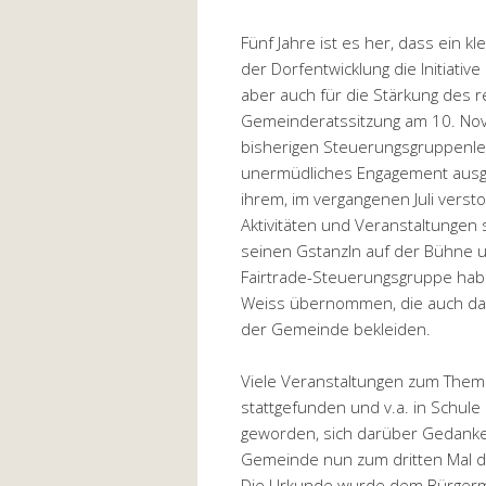
Fünf Jahre ist es her, dass ein 
der Dorfentwicklung die Initiative
aber auch für die Stärkung des 
Gemeinderatssitzung am 10. Nov
bisherigen Steuerungsgruppenlei
unermüdliches Engagement ausge
ihrem, im vergangenen Juli vers
Aktivitäten und Veranstaltungen s
seinen Gstanzln auf der Bühne un
Fairtrade-Steuerungsgruppe habe
Weiss übernommen, die auch das
der Gemeinde bekleiden.
Viele Veranstaltungen zum Thema
stattgefunden und v.a. in Schule
geworden, sich darüber Gedanke
Gemeinde nun zum dritten Mal d
Die Urkunde wurde dem Bürgermei