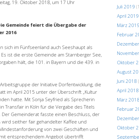
eitag, 19. Oktober 2018, um 17 Uhr
Juli 2019
(
April 2019
Die Gemeinde feiert die Übergabe der
März 201
er 2016
Februar 2
Dezember
n sich im Fünfseenland auch Seeshaupt als
November
Es ist die erste Gemeinde am Starnberger See,
rgaben hält, die 101. in Bayern und die 439. in
Oktober 
August 2
Juni 2018
 Arbeitsgruppe der Initiative Dorfentwicklung, die
April 2018
tt im April 2015 unter der Überschrift „Kultur
n hatte. Mit Sonja Seyfried als Sprecherin
März 201
 Transfair in Köln für die Vergabe des Titels
Februar 2
. Der Gemeinderat fasste einen Beschluss, der
Dezember
 wird seither fair gehandelter Kaffee und
Oktober 
 Mindestanforderung von zwei Geschäften und
mit entsprechendem Angebot übertrifft
Septembe