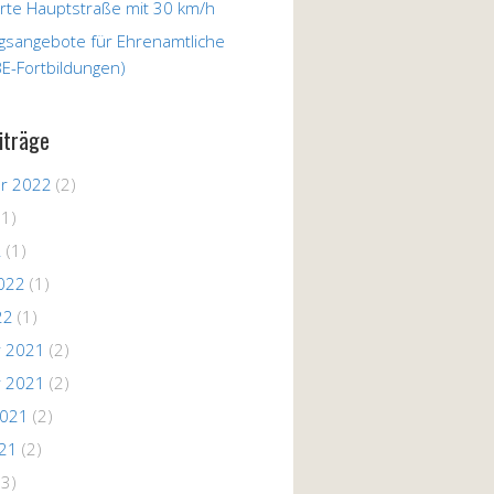
te Hauptstraße mit 30 km/h
ngsangebote für Ehrenamtliche
E-Fortbildungen)
iträge
r 2022
(2)
(1)
2
(1)
022
(1)
22
(1)
 2021
(2)
 2021
(2)
2021
(2)
021
(2)
(3)