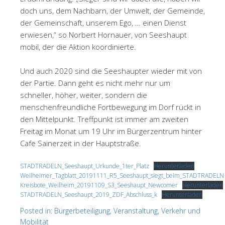
doch uns, dem Nachbarn, der Umwelt, der Gemeinde,
der Gemeinschaft, unserem Ego, … einen Dienst
erwiesen,“ so Norbert Hornauer, von Seeshaupt
mobil, der die Aktion koordinierte.
Und auch 2020 sind die Seeshaupter wieder mit von
der Partie. Dann geht es nicht mehr nur um
schneller, höher, weiter, sondern die
menschenfreundliche Fortbewegung im Dorf rückt in
den Mittelpunkt. Treffpunkt ist immer am zweiten
Freitag im Monat um 19 Uhr im Bürgerzentrum hinter
Cafe Sainerzeit in der Hauptstraße.
STADTRADELN_Seeshaupt_Urkunde_1ter_Platz
Herunterladen
Weilheimer_Tagblatt_20191111_R5_Seeshaupt_siegt_beim_STADTRADELN
Kreisbote_Weilheim_20191109_S3_Seeshaupt_Newcomer
Herunterladen
STADTRADELN_Seeshaupt_2019_ZDF_Abschluss_k
Herunterladen
Posted in:
Bürgerbeteiligung
,
Veranstaltung
,
Verkehr und
Mobilität