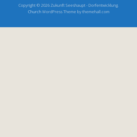
Copyright © 2026 Zukunft Seeshaupt - Dorfentwicklung.
Church
WordPress Theme by themehall.com