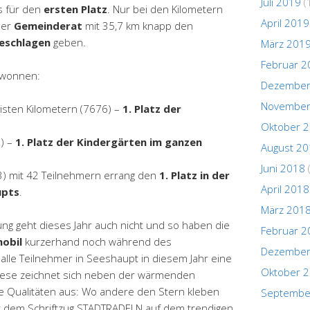
Juli 2019
(
s für den
ersten Platz
. Nur bei den Kilometern
April 2019
der
Gemeinderat
mit 35,7 km knapp den
eschlagen
geben.
März 201
Februar 2
ewonnen:
Dezember
November
isten Kilometern (7676) –
1. Platz der
Oktober 
) –
1. Platz der Kindergärten im ganzen
August 2
Juni 2018
) mit 42 Teilnehmern errang den
1. Platz in der
April 2018
upts
.
März 201
ung geht dieses Jahr auch nicht und so haben die
Februar 2
obil
kurzerhand noch während des
Dezember
lle Teilnehmer in Seeshaupt in diesem Jahr eine
Oktober 
iese zeichnet sich neben der wärmenden
re Qualitäten aus: Wo andere den Stern kleben
Septembe
it dem Schriftzug STADTRADELN auf dem trendigen