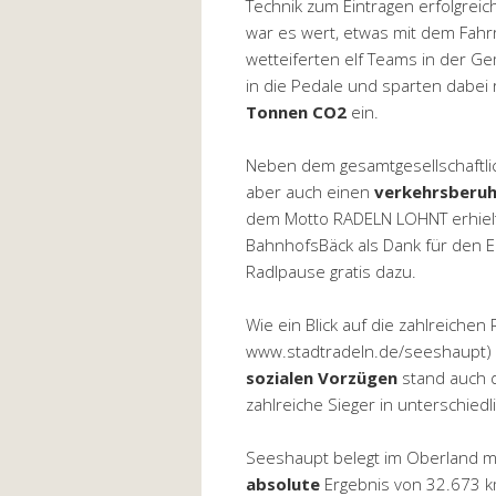
Technik zum Eintragen erfolgrei
war es wert, etwas mit dem Fahrr
wetteiferten elf Teams in der G
in die Pedale und sparten dabei 
Tonnen CO2
ein.
Neben dem gesamtgesellschaftli
aber auch einen
verkehrsberu
dem Motto RADELN LOHNT erhielt
BahnhofsBäck als Dank für den E
Radlpause gratis dazu.
Wie ein Blick auf die zahlreiche
www.stadtradeln.de/seeshaupt) 
sozialen Vorzügen
stand auch d
zahlreiche Sieger in unterschiedl
Seeshaupt belegt im Oberland m
absolute
Ergebnis von 32.673 k