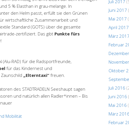
Juli 2017
(
nd 5 % Elasthan in grau-melange. In
Juni 2017
unter den Helm passt, erfüllt sie den Grünen
Mai 2017
(
ür wirtschaftliche Zusammenarbeit und
Textile Standard (GOTS) über die gesamte
April 2017
rtrade-zertifiziert. Das gibt
Punkte fürs
März 201
!
Februar 2
Dezember
(Alu-RAD) für die Radsportfreunde,
November
pel
für das Kindernest und
Oktober 
s Zaunschild
„Elterntaxi“
freuen.
Septembe
Juli 2016
(
isatoren des STADTRADELN Seeshaupt sagen
ren und natürlich allen Radler*innen – Bis
Juni 2016
rnauer
Mai 2016
(
März 201
nd Mobilität
Februar 2