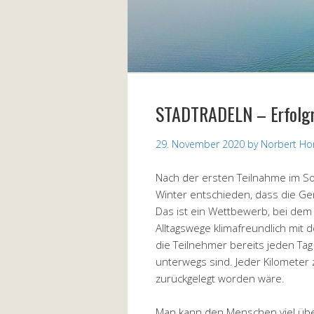
STADTRADELN – Erfolgr
29. November 2020
by
Norbert Ho
Nach der ersten Teilnahme im S
Winter entschieden, dass die G
Das ist ein Wettbewerb, bei dem 
Alltagswege klimafreundlich mit 
die Teilnehmer bereits jeden Ta
unterwegs sind. Jeder Kilometer 
zurückgelegt worden wäre.
Man kann den Menschen viel über