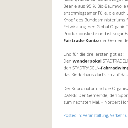
Beanie aus 95 % Bio-Baumwolle u
anschmiegsamer Fülle, die auch 
Knopf des Bundesministeriums f
Entwicklung, den Global Organic 
Produktionskette und ist sogar Fai
Fairtrade-Konto
der Gemeinde
Und für die drei ersten gibt es:
Den
Wanderpokal
STADTRADELN 
den STADTRADELN-
Fahrradwim
das Kinderhaus darf sich auf da
Der Koordinator und die Organ
DANKE: Der Gemeinde, den Sponso
zum nächsten Mal. – Norbert Ho
Posted in:
Veranstaltung
,
Verkehr u