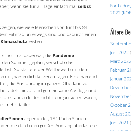
Fortbildu
ber, wenn sie für 21 Tage einfach mal
selbst
2022 (KOB
zeigen, wie viele Menschen von fünf bis 84
Ältere Be
 dem Fahrrad unterwegs sind und dadurch einen
m
Klimaschutz
leisten.
Septembe
Juni 2022
 schon mal dabei war, die
Pandemie
März 202
ür den Sommer geplant, verschob das
Herbst. So startete der Wettbewerb mit dem
Februar 2
Termin, wesentlich kürzeren Tagen. Erschwerend
Januar 20
tter, die Ausführung im ganzen Oberland zur
Dezember
Schulradeln hinzu. Und gemeinsame Ausflüge und
November
en Umständen leider nicht zu organisieren waren,
uch mehr Radler.
Oktober 
August 2
dler*innen
angemeldet, 184 Radler*innen
Juni 2021
haben die durch den großen Andrang überlastete