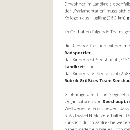
Einwohner im Landkreis ebenfall
der „Parlamentarier“ muss sich 
Kollegen aus Huglfing (36,3 km)
g
Im Ort haben folgende Teams g
die Radsportfreunde mit den me
Radsportler
das Kindernest Seeshaupt (7151
Landkreis
und
das Kinderhaus Seeshaupt (2583
Rubrik Größtes Team Seesha
Großartige öffentliche Siegerehr
Organisatoren von
Seeshaupt m
Wettbewerbs entschieden, dass a
STADTRADELN-Mütze erhalten. D
Funktion durch zahlreiche weite
haben, radelt ein blaues Logo m