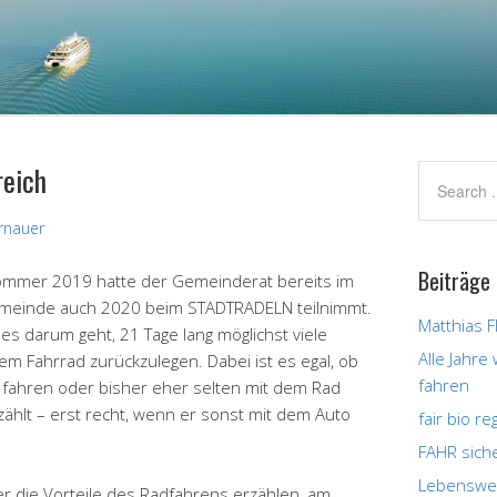
eich
rnauer
Beiträge
ommer 2019 hatte der Gemeinderat bereits im
emeinde auch 2020 beim STADTRADELN teilnimmt.
Matthias F
es darum geht, 21 Tage lang möglichst viele
Alle Jahre
dem Fahrrad zurückzulegen. Dabei ist es egal, ob
fahren
g fahren oder bisher eher selten mit dem Rad
zählt – erst recht, wenn er sonst mit dem Auto
fair bio r
FAHR sich
Lebenswer
 die Vorteile des Radfahrens erzählen, am