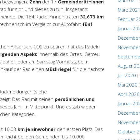
Mai 2021
(
ch bezwungen.
Zehn
der 17
Gemeinderät*innen
ad für sich und dieses zu tun. Insgesamt
März 202
emeinde. Die 184 Radler*innen traten
32.673 km
Februar 2
rechnerisch im Vergleich zur Autofahrt
fünf
Januar 20
Dezember
chen Anspruch, CO2 zu sparen, hat das Radeln
November
higenden Aspekt
innerhalb des Ortes. Getreu
Septembe
 daher jeder am Samstag Vormittag beim
August 2
inkauf per Rad einen
Müsliriegel
für die nächste
Juli 2020
(
Mai 2020
(
n Rückmeldungen (siehe
April 2020
zeigt: Das Rad mit seinen
persönlichen und
Januar 20
ieses Jahr im Mittelpunkt. Und es gab wieder
Dezember
ichen Kategorien.
November
it 10,03
km je Einwohner
den ersten Platz. Das
Oktober 
m reicht bei den Gemeinden bis 10.000